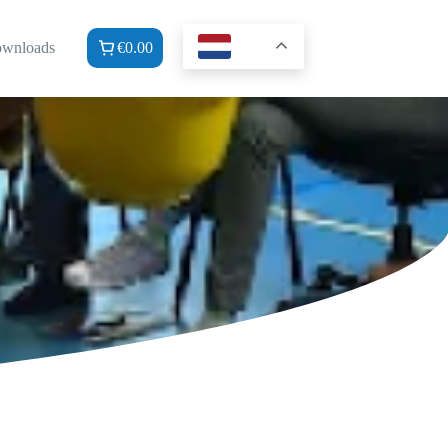
NL
wnloads
€
0.00
Winkelwagen