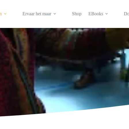
duele inschrijving: 7 november en 12 december 2026
n
Ervaar het maar
Shop
EBooks
Do