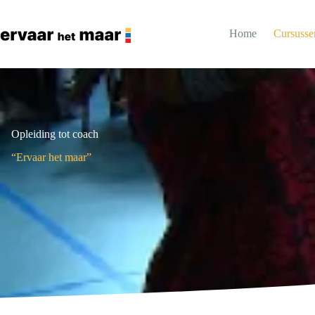
Ga
indivi
naar
de
Home
Cursusse
inhoud
Opleiding tot coach
“Ervaar het maar”